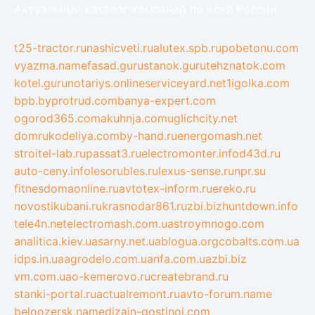
Актуальный каталог компаний по всей России
t25-tractor.ru
nashicveti.ru
alutex.spb.ru
pobetonu.com
vyazma.name
fasad.guru
stanok.guru
tehznatok.com
kotel.guru
notariys.online
serviceyard.net
1igolka.com
bpb.by
protrud.com
banya-expert.com
ogorod365.com
akuhnja.com
uglichcity.net
domrukodeliya.com
by-hand.ru
energomash.net
stroitel-lab.ru
passat3.ru
electromonter.info
d43d.ru
auto-ceny.info
lesorubles.ru
lexus-sense.ru
npr.su
fitnesdomaonline.ru
avtotex-inform.ru
ereko.ru
novostikubani.ru
krasnodar861.ru
zbi.biz
huntdown.info
tele4n.net
electromash.com.ua
stroymnogo.com
analitica.kiev.ua
sarny.net.ua
blogua.org
cobalts.com.ua
idps.in.ua
agrodelo.com.ua
nfa.com.ua
zbi.biz
vm.com.ua
o-kemerovo.ru
createbrand.ru
stanki-portal.ru
actualremont.ru
avto-forum.name
beloozersk.name
dizajn-gostinoj.com