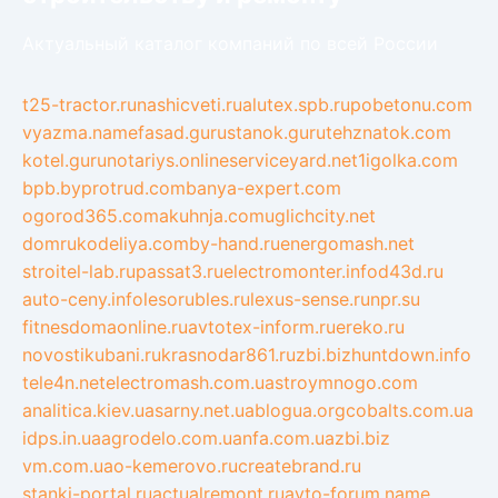
Актуальный каталог компаний по всей России
t25-tractor.ru
nashicveti.ru
alutex.spb.ru
pobetonu.com
vyazma.name
fasad.guru
stanok.guru
tehznatok.com
kotel.guru
notariys.online
serviceyard.net
1igolka.com
bpb.by
protrud.com
banya-expert.com
ogorod365.com
akuhnja.com
uglichcity.net
domrukodeliya.com
by-hand.ru
energomash.net
stroitel-lab.ru
passat3.ru
electromonter.info
d43d.ru
auto-ceny.info
lesorubles.ru
lexus-sense.ru
npr.su
fitnesdomaonline.ru
avtotex-inform.ru
ereko.ru
novostikubani.ru
krasnodar861.ru
zbi.biz
huntdown.info
tele4n.net
electromash.com.ua
stroymnogo.com
analitica.kiev.ua
sarny.net.ua
blogua.org
cobalts.com.ua
idps.in.ua
agrodelo.com.ua
nfa.com.ua
zbi.biz
vm.com.ua
o-kemerovo.ru
createbrand.ru
stanki-portal.ru
actualremont.ru
avto-forum.name