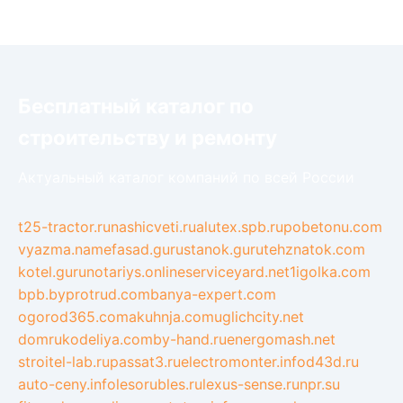
Бесплатный каталог по
строительству и ремонту
Актуальный каталог компаний по всей России
t25-tractor.ru
nashicveti.ru
alutex.spb.ru
pobetonu.com
vyazma.name
fasad.guru
stanok.guru
tehznatok.com
kotel.guru
notariys.online
serviceyard.net
1igolka.com
bpb.by
protrud.com
banya-expert.com
ogorod365.com
akuhnja.com
uglichcity.net
domrukodeliya.com
by-hand.ru
energomash.net
stroitel-lab.ru
passat3.ru
electromonter.info
d43d.ru
auto-ceny.info
lesorubles.ru
lexus-sense.ru
npr.su