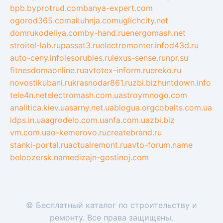
bpb.by
protrud.com
banya-expert.com
ogorod365.com
akuhnja.com
uglichcity.net
domrukodeliya.com
by-hand.ru
energomash.net
stroitel-lab.ru
passat3.ru
electromonter.info
d43d.ru
auto-ceny.info
lesorubles.ru
lexus-sense.ru
npr.su
fitnesdomaonline.ru
avtotex-inform.ru
ereko.ru
novostikubani.ru
krasnodar861.ru
zbi.biz
huntdown.info
tele4n.net
electromash.com.ua
stroymnogo.com
analitica.kiev.ua
sarny.net.ua
blogua.org
cobalts.com.ua
idps.in.ua
agrodelo.com.ua
nfa.com.ua
zbi.biz
vm.com.ua
o-kemerovo.ru
createbrand.ru
stanki-portal.ru
actualremont.ru
avto-forum.name
beloozersk.name
dizajn-gostinoj.com
© Бесплатный каталог по строительству и
ремонту. Все права защищены.