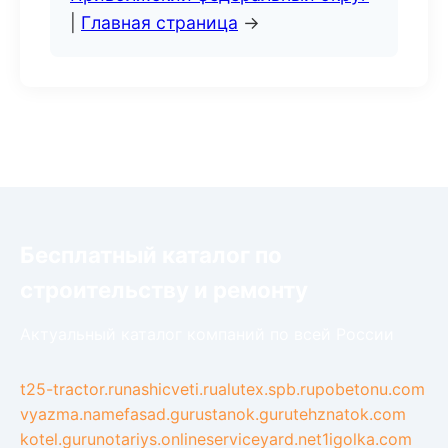
|
Главная страница
→
Бесплатный каталог по
строительству и ремонту
Актуальный каталог компаний по всей России
t25-tractor.ru
nashicveti.ru
alutex.spb.ru
pobetonu.com
vyazma.name
fasad.guru
stanok.guru
tehznatok.com
kotel.guru
notariys.online
serviceyard.net
1igolka.com