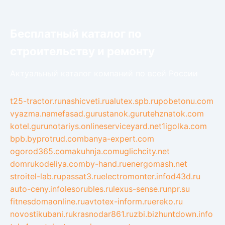
Бесплатный каталог по
строительству и ремонту
Актуальный каталог компаний по всей России
t25-tractor.ru
nashicveti.ru
alutex.spb.ru
pobetonu.com
vyazma.name
fasad.guru
stanok.guru
tehznatok.com
kotel.guru
notariys.online
serviceyard.net
1igolka.com
bpb.by
protrud.com
banya-expert.com
ogorod365.com
akuhnja.com
uglichcity.net
domrukodeliya.com
by-hand.ru
energomash.net
stroitel-lab.ru
passat3.ru
electromonter.info
d43d.ru
auto-ceny.info
lesorubles.ru
lexus-sense.ru
npr.su
fitnesdomaonline.ru
avtotex-inform.ru
ereko.ru
novostikubani.ru
krasnodar861.ru
zbi.biz
huntdown.info