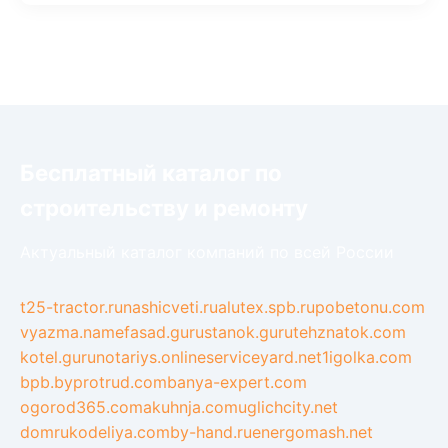
Бесплатный каталог по
строительству и ремонту
Актуальный каталог компаний по всей России
t25-tractor.ru
nashicveti.ru
alutex.spb.ru
pobetonu.com
vyazma.name
fasad.guru
stanok.guru
tehznatok.com
kotel.guru
notariys.online
serviceyard.net
1igolka.com
bpb.by
protrud.com
banya-expert.com
ogorod365.com
akuhnja.com
uglichcity.net
domrukodeliya.com
by-hand.ru
energomash.net