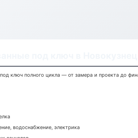
ванные под ключ в Новокузнец
под ключ полного цикла — от замера и проекта до фи
елка
ение, водоснабжение, электрика