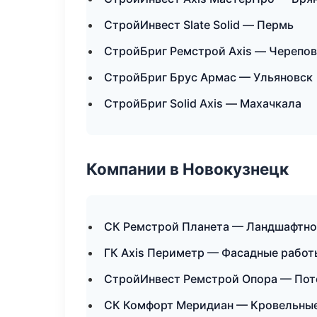
СтройИнвест Slate Solid — Пермь
СтройБриг Ремстрой Axis — Черепо
СтройБриг Брус Армас — Ульяновск
СтройБриг Solid Axis — Махачкала
Компании в Новокузнецк
СК Ремстрой Планета — Ландшафтно
ГК Axis Периметр — Фасадные работ
СтройИнвест Ремстрой Опора — Пот
СК Комфорт Меридиан — Кровельные