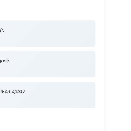
й.
нее.
нили сразу.