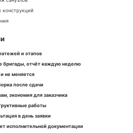
аж санузлов
х конструкций
ения
ми
атежей и этапов
е бригады, отчёт каждую неделю
 и не меняется
борка после сдачи
ам, экономия для заказчика
структивные работы
ьтация в день заявки
ет исполнительной документации