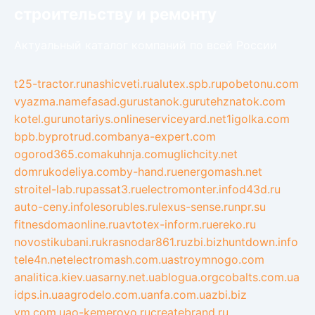
строительству и ремонту
Актуальный каталог компаний по всей России
t25-tractor.ru
nashicveti.ru
alutex.spb.ru
pobetonu.com
vyazma.name
fasad.guru
stanok.guru
tehznatok.com
kotel.guru
notariys.online
serviceyard.net
1igolka.com
bpb.by
protrud.com
banya-expert.com
ogorod365.com
akuhnja.com
uglichcity.net
domrukodeliya.com
by-hand.ru
energomash.net
stroitel-lab.ru
passat3.ru
electromonter.info
d43d.ru
auto-ceny.info
lesorubles.ru
lexus-sense.ru
npr.su
fitnesdomaonline.ru
avtotex-inform.ru
ereko.ru
novostikubani.ru
krasnodar861.ru
zbi.biz
huntdown.info
tele4n.net
electromash.com.ua
stroymnogo.com
analitica.kiev.ua
sarny.net.ua
blogua.org
cobalts.com.ua
idps.in.ua
agrodelo.com.ua
nfa.com.ua
zbi.biz
vm.com.ua
o-kemerovo.ru
createbrand.ru