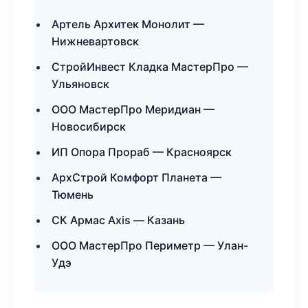
Артель Архитек Монолит —
Нижневартовск
СтройИнвест Кладка МастерПро —
Ульяновск
ООО МастерПро Меридиан —
Новосибирск
ИП Опора Прораб — Красноярск
АрхСтрой Комфорт Планета —
Тюмень
СК Армас Axis — Казань
ООО МастерПро Периметр — Улан-
Удэ