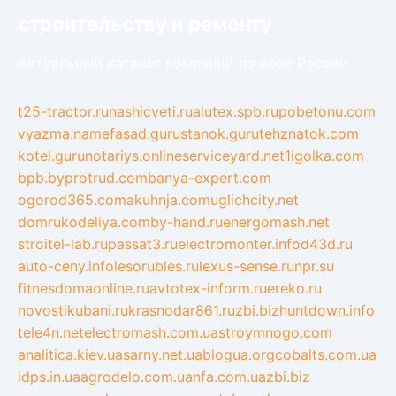
строительству и ремонту
Актуальный каталог компаний по всей России
t25-tractor.ru
nashicveti.ru
alutex.spb.ru
pobetonu.com
vyazma.name
fasad.guru
stanok.guru
tehznatok.com
kotel.guru
notariys.online
serviceyard.net
1igolka.com
bpb.by
protrud.com
banya-expert.com
ogorod365.com
akuhnja.com
uglichcity.net
domrukodeliya.com
by-hand.ru
energomash.net
stroitel-lab.ru
passat3.ru
electromonter.info
d43d.ru
auto-ceny.info
lesorubles.ru
lexus-sense.ru
npr.su
fitnesdomaonline.ru
avtotex-inform.ru
ereko.ru
novostikubani.ru
krasnodar861.ru
zbi.biz
huntdown.info
tele4n.net
electromash.com.ua
stroymnogo.com
analitica.kiev.ua
sarny.net.ua
blogua.org
cobalts.com.ua
idps.in.ua
agrodelo.com.ua
nfa.com.ua
zbi.biz