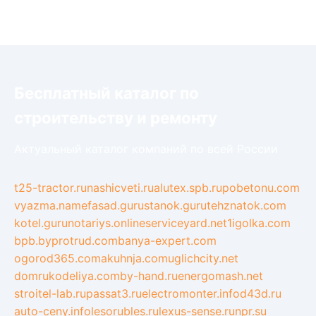
Бесплатный каталог по
строительству и ремонту
Актуальный каталог компаний по всей России
t25-tractor.ru
nashicveti.ru
alutex.spb.ru
pobetonu.com
vyazma.name
fasad.guru
stanok.guru
tehznatok.com
kotel.guru
notariys.online
serviceyard.net
1igolka.com
bpb.by
protrud.com
banya-expert.com
ogorod365.com
akuhnja.com
uglichcity.net
domrukodeliya.com
by-hand.ru
energomash.net
stroitel-lab.ru
passat3.ru
electromonter.info
d43d.ru
auto-ceny.info
lesorubles.ru
lexus-sense.ru
npr.su