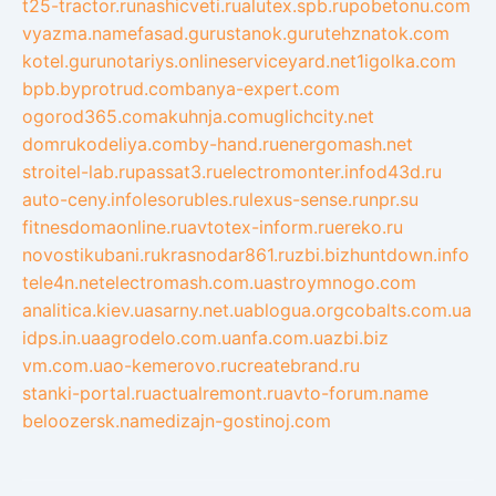
t25-tractor.ru
nashicveti.ru
alutex.spb.ru
pobetonu.com
vyazma.name
fasad.guru
stanok.guru
tehznatok.com
kotel.guru
notariys.online
serviceyard.net
1igolka.com
bpb.by
protrud.com
banya-expert.com
ogorod365.com
akuhnja.com
uglichcity.net
domrukodeliya.com
by-hand.ru
energomash.net
stroitel-lab.ru
passat3.ru
electromonter.info
d43d.ru
auto-ceny.info
lesorubles.ru
lexus-sense.ru
npr.su
fitnesdomaonline.ru
avtotex-inform.ru
ereko.ru
novostikubani.ru
krasnodar861.ru
zbi.biz
huntdown.info
tele4n.net
electromash.com.ua
stroymnogo.com
analitica.kiev.ua
sarny.net.ua
blogua.org
cobalts.com.ua
idps.in.ua
agrodelo.com.ua
nfa.com.ua
zbi.biz
vm.com.ua
o-kemerovo.ru
createbrand.ru
stanki-portal.ru
actualremont.ru
avto-forum.name
beloozersk.name
dizajn-gostinoj.com