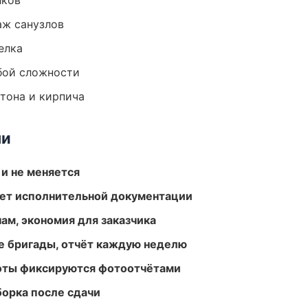
лков
аж санузлов
елка
бой сложности
тона и кирпича
ми
 и не меняется
ет исполнительной документации
ам, экономия для заказчика
е бригады, отчёт каждую неделю
боты фиксируются фотоотчётами
борка после сдачи