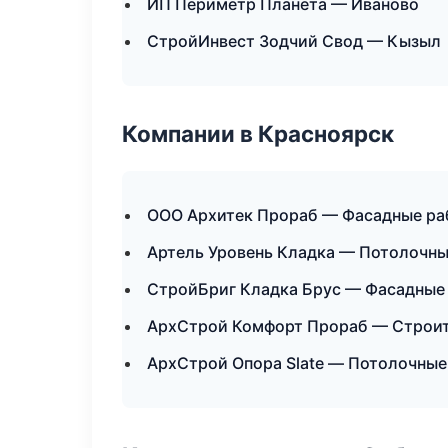
ИП Периметр Планета — Иваново
СтройИнвест Зодчий Свод — Кызыл
Компании в Красноярск
ООО Архитек Прораб — Фасадные ра
Артель Уровень Кладка — Потолочны
СтройБриг Кладка Брус — Фасадные 
АрхСтрой Комфорт Прораб — Строит
АрхСтрой Опора Slate — Потолочные