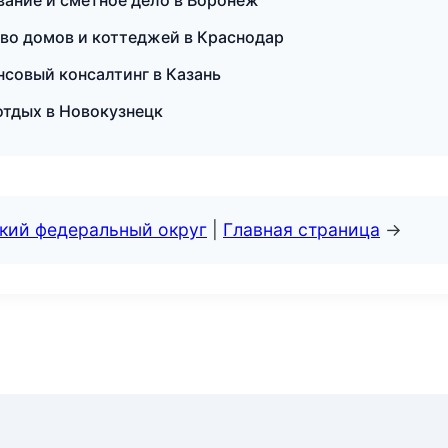
вание и сметное дело в Воронеж
во домов и коттеджей в Краснодар
совый консалтинг в Казань
отдых в Новокузнецк
ский федеральный округ
|
Главная страница
→