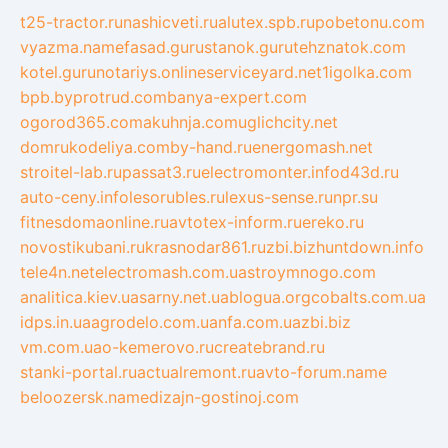
t25-tractor.ru
nashicveti.ru
alutex.spb.ru
pobetonu.com
vyazma.name
fasad.guru
stanok.guru
tehznatok.com
kotel.guru
notariys.online
serviceyard.net
1igolka.com
bpb.by
protrud.com
banya-expert.com
ogorod365.com
akuhnja.com
uglichcity.net
domrukodeliya.com
by-hand.ru
energomash.net
stroitel-lab.ru
passat3.ru
electromonter.info
d43d.ru
auto-ceny.info
lesorubles.ru
lexus-sense.ru
npr.su
fitnesdomaonline.ru
avtotex-inform.ru
ereko.ru
novostikubani.ru
krasnodar861.ru
zbi.biz
huntdown.info
tele4n.net
electromash.com.ua
stroymnogo.com
analitica.kiev.ua
sarny.net.ua
blogua.org
cobalts.com.ua
idps.in.ua
agrodelo.com.ua
nfa.com.ua
zbi.biz
vm.com.ua
o-kemerovo.ru
createbrand.ru
stanki-portal.ru
actualremont.ru
avto-forum.name
beloozersk.name
dizajn-gostinoj.com