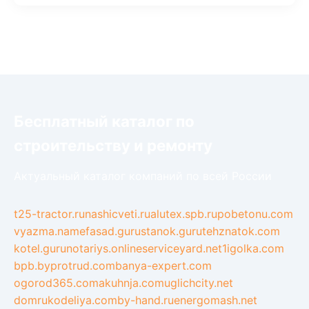
Бесплатный каталог по
строительству и ремонту
Актуальный каталог компаний по всей России
t25-tractor.ru
nashicveti.ru
alutex.spb.ru
pobetonu.com
vyazma.name
fasad.guru
stanok.guru
tehznatok.com
kotel.guru
notariys.online
serviceyard.net
1igolka.com
bpb.by
protrud.com
banya-expert.com
ogorod365.com
akuhnja.com
uglichcity.net
domrukodeliya.com
by-hand.ru
energomash.net