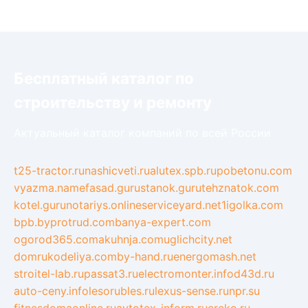
Бесплатный каталог по
строительству и ремонту
Актуальный каталог компаний по всей России
t25-tractor.ru
nashicveti.ru
alutex.spb.ru
pobetonu.com
vyazma.name
fasad.guru
stanok.guru
tehznatok.com
kotel.guru
notariys.online
serviceyard.net
1igolka.com
bpb.by
protrud.com
banya-expert.com
ogorod365.com
akuhnja.com
uglichcity.net
domrukodeliya.com
by-hand.ru
energomash.net
stroitel-lab.ru
passat3.ru
electromonter.info
d43d.ru
auto-ceny.info
lesorubles.ru
lexus-sense.ru
npr.su