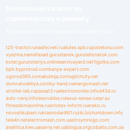
Бесплатный каталог по
строительству и ремонту
Актуальный каталог компаний по всей России
t25-tractor.ru
nashicveti.ru
alutex.spb.ru
pobetonu.com
vyazma.name
fasad.guru
stanok.guru
tehznatok.com
kotel.guru
notariys.online
serviceyard.net
1igolka.com
bpb.by
protrud.com
banya-expert.com
ogorod365.com
akuhnja.com
uglichcity.net
domrukodeliya.com
by-hand.ru
energomash.net
stroitel-lab.ru
passat3.ru
electromonter.info
d43d.ru
auto-ceny.info
lesorubles.ru
lexus-sense.ru
npr.su
fitnesdomaonline.ru
avtotex-inform.ru
ereko.ru
novostikubani.ru
krasnodar861.ru
zbi.biz
huntdown.info
tele4n.net
electromash.com.ua
stroymnogo.com
analitica.kiev.ua
sarny.net.ua
blogua.org
cobalts.com.ua