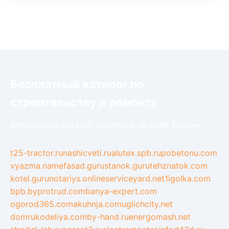
Бесплатный каталог по
строительству и ремонту
Актуальный каталог компаний по всей России
t25-tractor.ru
nashicveti.ru
alutex.spb.ru
pobetonu.com
vyazma.name
fasad.guru
stanok.guru
tehznatok.com
kotel.guru
notariys.online
serviceyard.net
1igolka.com
bpb.by
protrud.com
banya-expert.com
ogorod365.com
akuhnja.com
uglichcity.net
domrukodeliya.com
by-hand.ru
energomash.net