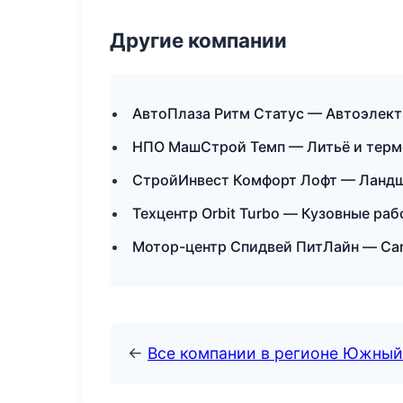
Другие компании
АвтоПлаза Ритм Статус — Автоэлект
НПО МашСтрой Темп — Литьё и терм
СтройИнвест Комфорт Лофт — Ландш
Техцентр Orbit Turbo — Кузовные ра
Мотор-центр Спидвей ПитЛайн — Car
←
Все компании в регионе Южный