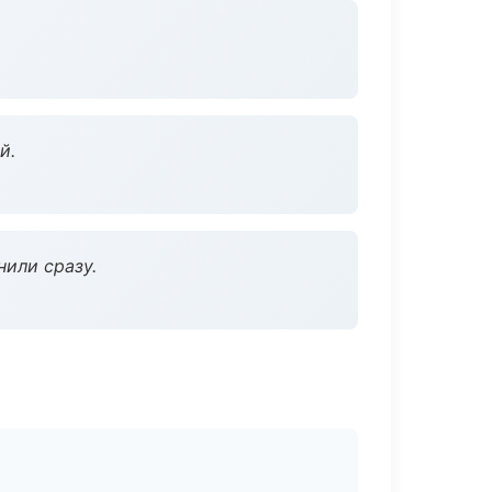
й.
нили сразу.