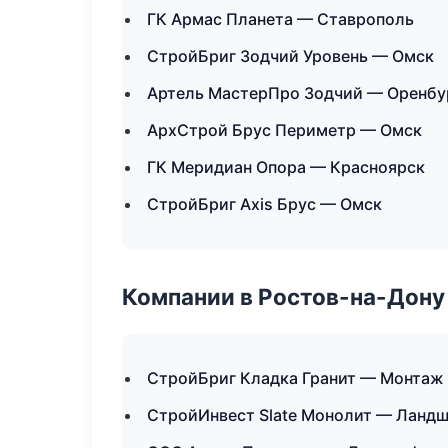
ГК Армас Планета — Ставрополь
СтройБриг Зодчий Уровень — Омск
Артель МастерПро Зодчий — Оренбу
АрхСтрой Брус Периметр — Омск
ГК Меридиан Опора — Красноярск
СтройБриг Axis Брус — Омск
Компании в Ростов-на-Дону
СтройБриг Кладка Гранит — Монтаж
СтройИнвест Slate Монолит — Ланд