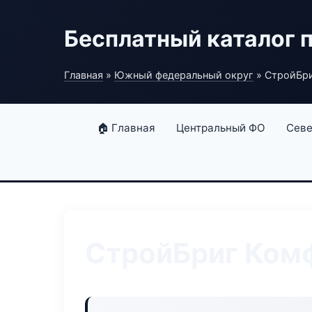
Бесплатный каталог 
Главная
»
Южный федеральный округ
» СтройБри
🏠 Главная
Центральный ФО
Севе
СтройБриг Ком