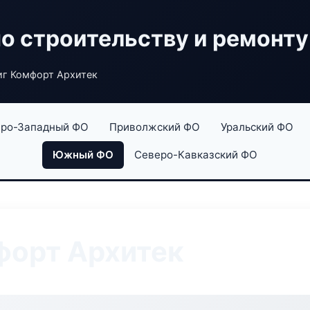
по строительству и ремонту
г Комфорт Архитек
ро-Западный ФО
Приволжский ФО
Уральский ФО
Южный ФО
Северо-Кавказский ФО
форт Архитек