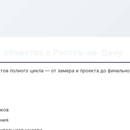
 объектов в Ростов-на-Дону
тов полного цикла — от замера и проекта до финально
лков
ения