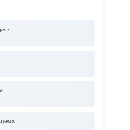
нее.
й.
зуемо.