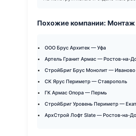
Похожие компании: Монтаж
ООО Брус Архитек — Уфа
Артель Гранит Армас — Ростов-на-Д
СтройБриг Брус Монолит — Иваново
СК Ярус Периметр — Ставрополь
ГК Армас Опора — Пермь
СтройБриг Уровень Периметр — Ека
АрхСтрой Лофт Slate — Ростов-на-Д