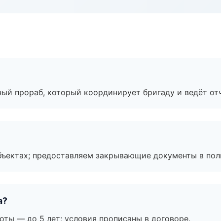
ный прораб, который координирует бригаду и ведёт от
бъектах; предоставляем закрывающие документы в пол
а?
оты — до 5 лет; условия прописаны в договоре.