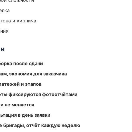
бой сложности
елка
тона и кирпича
ения
ми
борка после сдачи
ам, экономия для заказчика
атежей и этапов
боты фиксируются фотоотчётами
 и не меняется
ьтация в день заявки
е бригады, отчёт каждую неделю