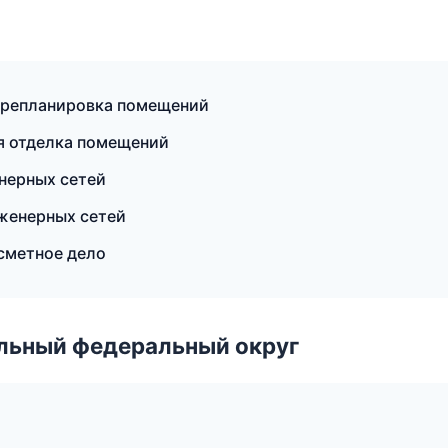
ерепланировка помещений
 отделка помещений
нерных сетей
женерных сетей
 сметное дело
альный федеральный округ