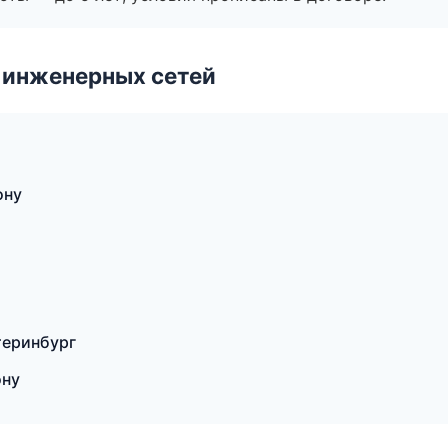
 инженерных сетей
ону
теринбург
ону