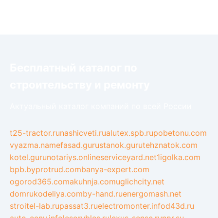
Бесплатный каталог по
строительству и ремонту
Актуальный каталог компаний по всей России
t25-tractor.ru
nashicveti.ru
alutex.spb.ru
pobetonu.com
vyazma.name
fasad.guru
stanok.guru
tehznatok.com
kotel.guru
notariys.online
serviceyard.net
1igolka.com
bpb.by
protrud.com
banya-expert.com
ogorod365.com
akuhnja.com
uglichcity.net
domrukodeliya.com
by-hand.ru
energomash.net
stroitel-lab.ru
passat3.ru
electromonter.info
d43d.ru