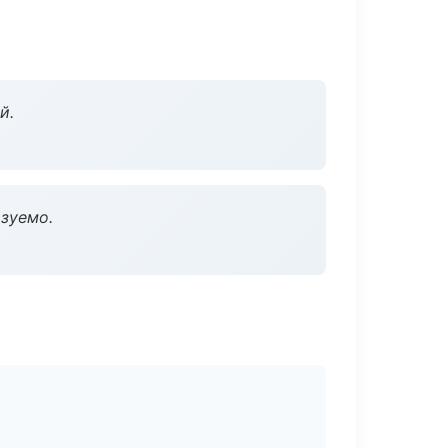
й.
зуемо.