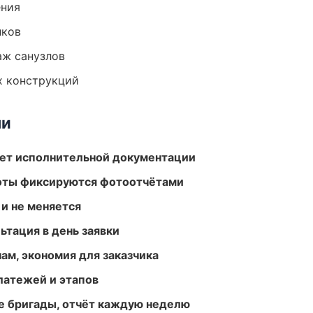
ения
лков
аж санузлов
х конструкций
ми
ет исполнительной документации
боты фиксируются фотоотчётами
 и не меняется
ьтация в день заявки
ам, экономия для заказчика
атежей и этапов
е бригады, отчёт каждую неделю