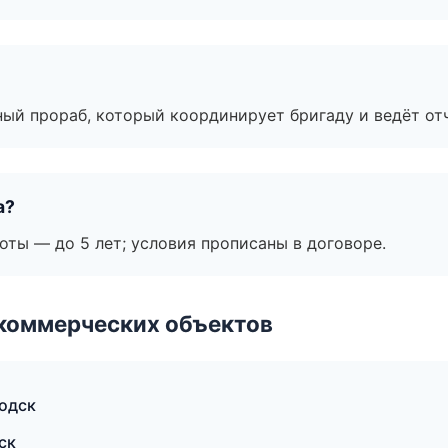
ный прораб, который координирует бригаду и ведёт от
а?
оты — до 5 лет; условия прописаны в договоре.
коммерческих объектов
одск
ск