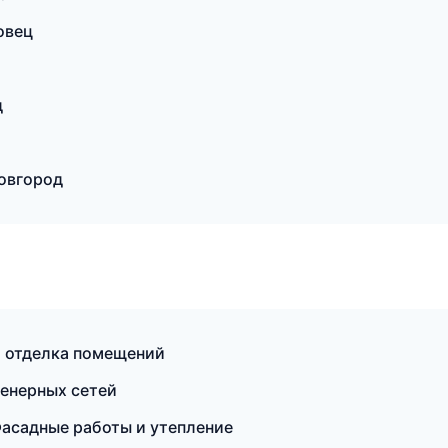
овец
д
овгород
 отделка помещений
енерных сетей
асадные работы и утепление