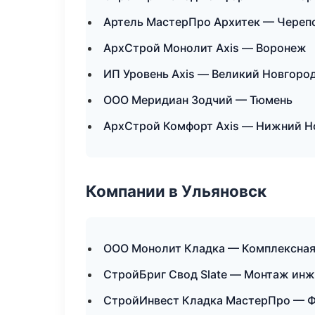
Артель МастерПро Архитек — Череп
АрхСтрой Монолит Axis — Воронеж
ИП Уровень Axis — Великий Новгоро
ООО Меридиан Зодчий — Тюмень
АрхСтрой Комфорт Axis — Нижний Н
Компании в Ульяновск
ООО Монолит Кладка — Комплексная
СтройБриг Свод Slate — Монтаж инж
СтройИнвест Кладка МастерПро — Ф