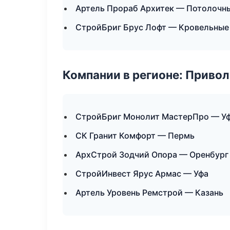
Артель Прораб Архитек — Потолочн
СтройБриг Брус Лофт — Кровельные 
Компании в регионе: Приво
СтройБриг Монолит МастерПро — У
СК Гранит Комфорт — Пермь
АрхСтрой Зодчий Опора — Оренбург
СтройИнвест Ярус Армас — Уфа
Артель Уровень Ремстрой — Казань