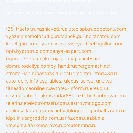
Актуальный каталог компаний по всей России
t25-tractor.ru
nashicveti.ru
alutex.spb.ru
pobetonu.com
vyazma.name
fasad.guru
stanok.guru
tehznatok.com
kotel.guru
notariys.online
serviceyard.net
1igolka.com
bpb.by
protrud.com
banya-expert.com
ogorod365.com
akuhnja.com
uglichcity.net
domrukodeliya.com
by-hand.ru
energomash.net
stroitel-lab.ru
passat3.ru
electromonter.info
d43d.ru
auto-ceny.info
lesorubles.ru
lexus-sense.ru
npr.su
fitnesdomaonline.ru
avtotex-inform.ru
ereko.ru
novostikubani.ru
krasnodar861.ru
zbi.biz
huntdown.info
tele4n.net
electromash.com.ua
stroymnogo.com
analitica.kiev.ua
sarny.net.ua
blogua.org
cobalts.com.ua
idps.in.ua
agrodelo.com.ua
nfa.com.ua
zbi.biz
vm.com.ua
o-kemerovo.ru
createbrand.ru
stanki-portal.ru
actualremont.ru
avto-forum.name