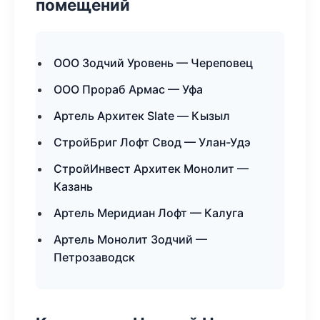
помещений
ООО Зодчий Уровень — Череповец
ООО Прораб Армас — Уфа
Артель Архитек Slate — Кызыл
СтройБриг Лофт Свод — Улан-Удэ
СтройИнвест Архитек Монолит —
Казань
Артель Меридиан Лофт — Калуга
Артель Монолит Зодчий —
Петрозаводск