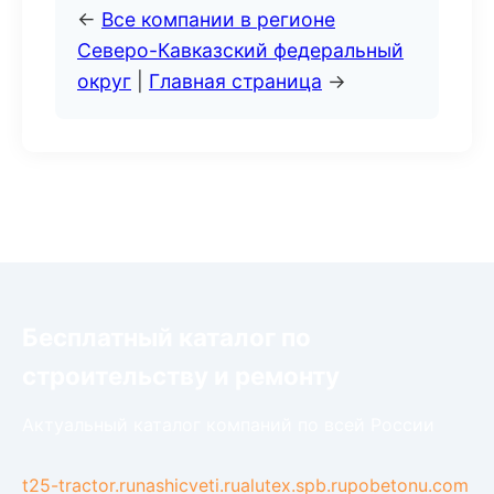
←
Все компании в регионе
Северо-Кавказский федеральный
округ
|
Главная страница
→
Бесплатный каталог по
строительству и ремонту
Актуальный каталог компаний по всей России
t25-tractor.ru
nashicveti.ru
alutex.spb.ru
pobetonu.com