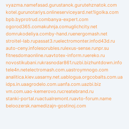
vyazma.name
fasad.guru
stanok.guru
tehznatok.com
kotel.guru
notariys.online
serviceyard.net
1igolka.com
bpb.by
protrud.com
banya-expert.com
ogorod365.com
akuhnja.com
uglichcity.net
domrukodeliya.com
by-hand.ru
energomash.net
stroitel-lab.ru
passat3.ru
electromonter.info
d43d.ru
auto-ceny.info
lesorubles.ru
lexus-sense.ru
npr.su
fitnesdomaonline.ru
avtotex-inform.ru
ereko.ru
novostikubani.ru
krasnodar861.ru
zbi.biz
huntdown.info
tele4n.net
electromash.com.ua
stroymnogo.com
analitica.kiev.ua
sarny.net.ua
blogua.org
cobalts.com.ua
idps.in.ua
agrodelo.com.ua
nfa.com.ua
zbi.biz
vm.com.ua
o-kemerovo.ru
createbrand.ru
stanki-portal.ru
actualremont.ru
avto-forum.name
beloozersk.name
dizajn-gostinoj.com