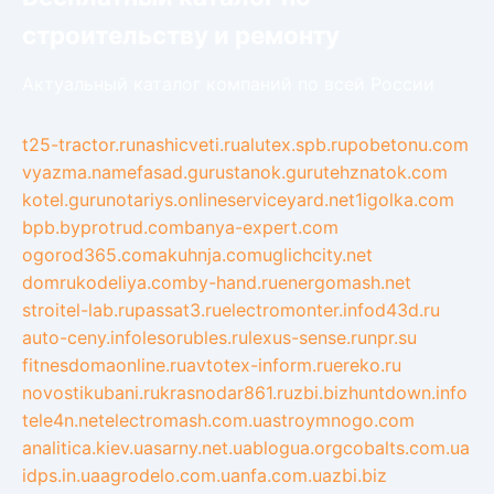
строительству и ремонту
Актуальный каталог компаний по всей России
t25-tractor.ru
nashicveti.ru
alutex.spb.ru
pobetonu.com
vyazma.name
fasad.guru
stanok.guru
tehznatok.com
kotel.guru
notariys.online
serviceyard.net
1igolka.com
bpb.by
protrud.com
banya-expert.com
ogorod365.com
akuhnja.com
uglichcity.net
domrukodeliya.com
by-hand.ru
energomash.net
stroitel-lab.ru
passat3.ru
electromonter.info
d43d.ru
auto-ceny.info
lesorubles.ru
lexus-sense.ru
npr.su
fitnesdomaonline.ru
avtotex-inform.ru
ereko.ru
novostikubani.ru
krasnodar861.ru
zbi.biz
huntdown.info
tele4n.net
electromash.com.ua
stroymnogo.com
analitica.kiev.ua
sarny.net.ua
blogua.org
cobalts.com.ua
idps.in.ua
agrodelo.com.ua
nfa.com.ua
zbi.biz