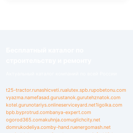
Бесплатный каталог по
строительству и ремонту
Актуальный каталог компаний по всей России
t25-tractor.ru
nashicveti.ru
alutex.spb.ru
pobetonu.com
vyazma.name
fasad.guru
stanok.guru
tehznatok.com
kotel.guru
notariys.online
serviceyard.net
1igolka.com
bpb.by
protrud.com
banya-expert.com
ogorod365.com
akuhnja.com
uglichcity.net
domrukodeliya.com
by-hand.ru
energomash.net