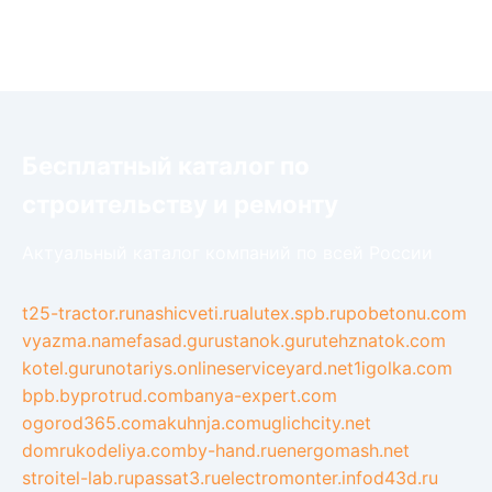
Бесплатный каталог по
строительству и ремонту
Актуальный каталог компаний по всей России
t25-tractor.ru
nashicveti.ru
alutex.spb.ru
pobetonu.com
vyazma.name
fasad.guru
stanok.guru
tehznatok.com
kotel.guru
notariys.online
serviceyard.net
1igolka.com
bpb.by
protrud.com
banya-expert.com
ogorod365.com
akuhnja.com
uglichcity.net
domrukodeliya.com
by-hand.ru
energomash.net
stroitel-lab.ru
passat3.ru
electromonter.info
d43d.ru